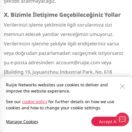
şekilde azaltmayacağız.
X. Bizimle İletişime Geçebileceğiniz Yollar
Verilerinizi işleme şeklimizle ilgili sorularınıza sizi
memnun edecek yanıtlar vereceğimizi umuyoruz.
Verilerinizin işlenme şekliyle ilgili endişeleriniz varsa
veya doğrudan pazarlamadan vazgeçmek istiyorsanız
şu e-posta adresinden: account@ruijie.com veya
[Building 19, Juyuanzhou Industrial Park, No. 618
Jinshan Road, Cangshan District, Fuzhou, Fujian, Çin]
Ruijie Networks websites use cookies to deliver and
adresine yazarak bizimle iletişime geçebilirsiniz. AEA'da
improve the website experience.
bir temsilci atadık. Bu temsilciyle [iletişim bilgilerini
See our
cookie policy
for further details on how we use
cookies and how to change your cookie settings.
ekleyin] adresinden iletişime geçebilirsiniz.
Manage Cookies
Accept All
XI. AEA/BİRLEŞİK KRALLIK'A ÖZEL ŞARTLAR