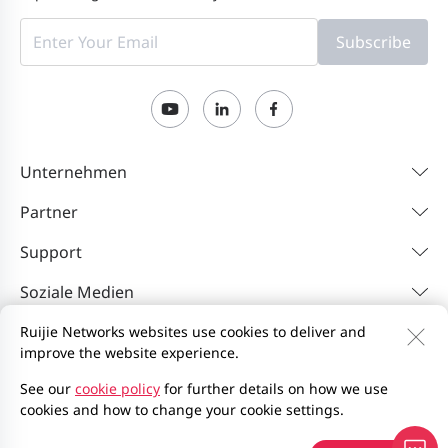
Subscribe
Unternehmen
Partner
Support
Soziale Medien
Ruijie Networks websites use cookies to deliver and
improve the website experience.
Kontakt
Feedback
Datenschutzerklärung
Websitenutzungsvereinbarung
Privacy Inquiries
See our
cookie policy
for further details on how we use
cookies and how to change your cookie settings.
EU Data Act Notice
Site Map
2000-2026 Ruijie Networks Co., Ltd.