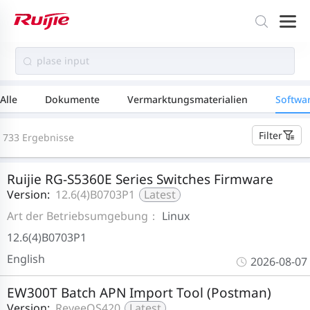
Alle
Dokumente
Vermarktungsmaterialien
Softwa
Filter
733 Ergebnisse
Ruijie RG-S5360E Series Switches Firmware
Version:
12.6(4)B0703P1
Latest
Art der Betriebsumgebung：
Linux
12.6(4)B0703P1
English
2026-08-07
EW300T Batch APN Import Tool (Postman)
Version:
ReyeeOS420
Latest